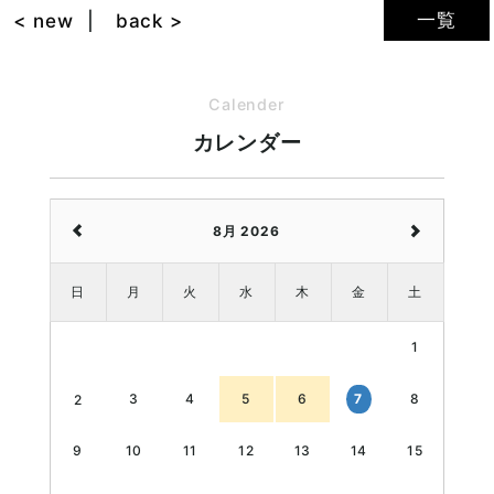
一覧
< new
back >
Calender
カレンダー
8月 2026
日
月
火
水
木
金
土
1
3
4
5
6
8
7
2
9
10
11
12
13
14
15